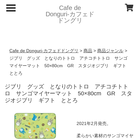
T
Cafe de
o
Donguri- カフェド
g
ドングリ
g
l
e
n
a
v
Cafe de Donguri- カフェドドングリ
>
商品
>
商品ジャンル
>
i
g
ジブリ グッズ となりのトトロ アチコチトトロ サンゴ
a
マイヤーマット 50×80cm GR スタジオジブリ ギフト
t
i
ととろ
o
n
ジブリ グッズ となりのトトロ アチコチトト
ロ サンゴマイヤーマット 50×80cm GR スタ
ジオジブリ ギフト ととろ
2021年2月発売。
柔らかい素材のサンゴマイヤ