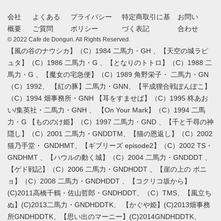
会社
よくある
プライバシー
特定商取引に基
お問い
概要
ご質問
ポリシー
づく表記
合わせ
© 2022 Cafe de Donguri. All Rights Reserved.
【風の谷のナウシカ】（C）1984 二馬力・GH 、【天空の城ラピ
ュタ】（C）1986 二馬力・G 、【となりのトトロ】（C）1988 二
馬力・G 、【魔女の宅急便】（C）1989 角野栄子・ 二馬力・GN
（C）1992、 【紅の豚】二馬力・GNN、【平成狸合戦ぽんぽこ】
（C）1994 畑事務所・GNH 【耳をすませば】（C）1995 柊あお
い/集英社・二馬力・GNH 、 【On Your Mark】（C）1994 二馬
力・G 【もののけ姫】（C）1997 二馬力・GND 、【千と千尋の神
隠し】（C）2001 二馬力・GNDDTM、【猫の恩返し】（C）2002
猫乃手堂・ GNDHMT、【ギブリーズ episode2】（C）2002 TS・
GNDHMT 、【ハウルの動く城】（C）2004 二馬力・GNDDDT 、
【ゲド戦記】（C）2006 二馬力・GNDHDDT 、【崖の上の ポニ
ョ】（C）2008 二馬力・GNDHDDT 、【コクリコ坂から】
(C)2011高橋千鶴・佐山哲郎・GNDHDDT、（C）TMS、【風立ち
ぬ】(C)2013二馬力・GNDHDDTK、 【かぐや姫】(C)2013畑事務
所GNDHDDTK、【思い出のマーニー】(C)2014GNDHDDTK、