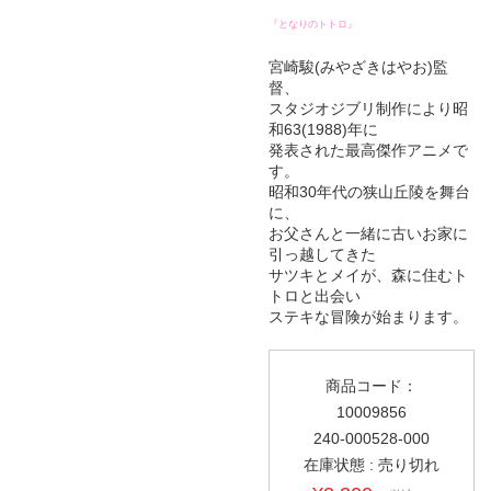
『となりのトトロ』
宮崎駿(みやざきはやお)監
督、
スタジオジブリ制作により昭
和63(1988)年に
発表された最高傑作アニメで
す。
昭和30年代の狭山丘陵を舞台
に、
お父さんと一緒に古いお家に
引っ越してきた
サツキとメイが、森に住むト
トロと出会い
ステキな冒険が始まります。
商品コード：
10009856
240-000528-000
在庫状態 : 売り切れ