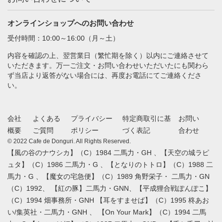
オンラインショップへのお問い合わせ
受付時間：10:00～16:00（月～土）
内容を確認の上、翌営業日（繁忙期を除く）以内にご連絡させて
いただきます。万一ご注文・お問い合わせいただいたにも関わら
ず当店より返答がない場合には、再度お電話にてご連絡くださ
い。
会社
よくある
プライバシー
特定商取引に基
お問い
概要
ご質問
ポリシー
づく表記
合わせ
© 2022 Cafe de Donguri. All Rights Reserved.
【風の谷のナウシカ】（C）1984 二馬力・GH 、【天空の城ラピ
ュタ】（C）1986 二馬力・G 、【となりのトトロ】（C）1988 二
馬力・G 、【魔女の宅急便】（C）1989 角野栄子・ 二馬力・GN
（C）1992、 【紅の豚】二馬力・GNN、【平成狸合戦ぽんぽこ】
（C）1994 畑事務所・GNH 【耳をすませば】（C）1995 柊あお
い/集英社・二馬力・GNH 、 【On Your Mark】（C）1994 二馬