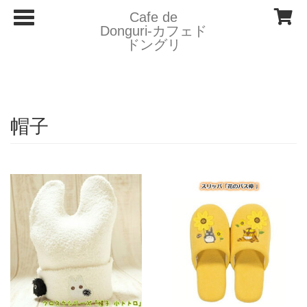
T
Cafe de
o
Donguri- カフェド
g
ドングリ
g
l
e
n
a
v
i
帽子
g
a
t
i
o
n