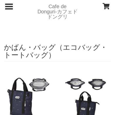
T
Cafe de
o
Donguri- カフェド
g
ドングリ
g
l
e
n
a
v
i
かばん・バッグ（エコバッグ・
g
a
トートバッグ）
t
i
o
n