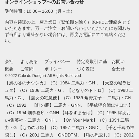
オンラインショップへのお問い合わせ
受付時間：10:00～16:00（月～土）
内容を確認の上、翌営業日（繁忙期を除く）以内にご連絡させて
いただきます。万一ご注文・お問い合わせいただいたにも関わら
ず当店より返答がない場合には、再度お電話にてご連絡くださ
い。
会社
よくある
プライバシー
特定商取引に基
お問い
概要
ご質問
ポリシー
づく表記
合わせ
© 2022 Cafe de Donguri. All Rights Reserved.
【風の谷のナウシカ】（C）1984 二馬力・GH 、【天空の城ラピ
ュタ】（C）1986 二馬力・G 、【となりのトトロ】（C）1988 二
馬力・G 、【魔女の宅急便】（C）1989 角野栄子・ 二馬力・GN
（C）1992、 【紅の豚】二馬力・GNN、【平成狸合戦ぽんぽこ】
（C）1994 畑事務所・GNH 【耳をすませば】（C）1995 柊あお
い/集英社・二馬力・GNH 、 【On Your Mark】（C）1994 二馬
力・G 【もののけ姫】（C）1997 二馬力・GND 、【千と千尋の神
隠し】（C）2001 二馬力・GNDDTM、【猫の恩返し】（C）2002