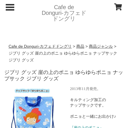
T
Cafe de
o
Donguri- カフェド
g
ドングリ
g
l
e
n
a
v
Cafe de Donguri- カフェドドングリ
>
商品
>
商品ジャンル
>
i
g
ジブリ グッズ 崖の上のポニョ ゆらゆらポニョ ナップサック
a
ジブリ グッズ
t
i
o
ジブリ グッズ 崖の上のポニョ ゆらゆらポニョ ナッ
n
プサック ジブリ グッズ
2013年11月発売。
キルティング加工の
ナップサックです。
ポニョと一緒にお出かけ♪
『崖の上のポニョ』