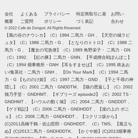
会社
よくある
プライバシー
特定商取引に基
お問い
概要
ご質問
ポリシー
づく表記
合わせ
© 2022 Cafe de Donguri. All Rights Reserved.
【風の谷のナウシカ】（C）1984 二馬力・GH 、【天空の城ラピ
ュタ】（C）1986 二馬力・G 、【となりのトトロ】（C）1988 二
馬力・G 、【魔女の宅急便】（C）1989 角野栄子・ 二馬力・GN
（C）1992、 【紅の豚】二馬力・GNN、【平成狸合戦ぽんぽこ】
（C）1994 畑事務所・GNH 【耳をすませば】（C）1995 柊あお
い/集英社・二馬力・GNH 、 【On Your Mark】（C）1994 二馬
力・G 【もののけ姫】（C）1997 二馬力・GND 、【千と千尋の神
隠し】（C）2001 二馬力・GNDDTM、【猫の恩返し】（C）2002
猫乃手堂・ GNDHMT、【ギブリーズ episode2】（C）2002 TS・
GNDHMT 、【ハウルの動く城】（C）2004 二馬力・GNDDDT 、
【ゲド戦記】（C）2006 二馬力・GNDHDDT 、【崖の上の ポニ
ョ】（C）2008 二馬力・GNDHDDT 、【コクリコ坂から】
(C)2011高橋千鶴・佐山哲郎・GNDHDDT、（C）TMS、【風立ち
ぬ】(C)2013二馬力・GNDHDDTK、 【かぐや姫】(C)2013畑事務