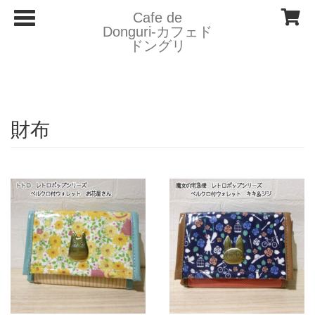
T
Cafe de
o
Donguri- カフェド
g
ドングリ
g
l
e
n
a
v
i
財布
g
a
t
i
o
n