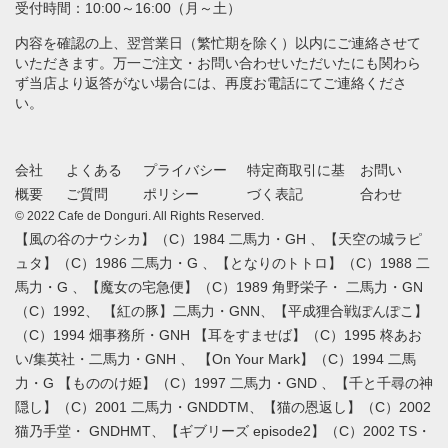
受付時間：10:00～16:00（月～土）
内容を確認の上、翌営業日（繁忙期を除く）以内にご連絡させて
いただきます。万一ご注文・お問い合わせいただいたにも関わら
ず当店より返答がない場合には、再度お電話にてご連絡くださ
い。
会社
よくある
プライバシー
特定商取引に基
お問い
概要
ご質問
ポリシー
づく表記
合わせ
© 2022 Cafe de Donguri. All Rights Reserved.
【風の谷のナウシカ】（C）1984 二馬力・GH 、【天空の城ラピ
ュタ】（C）1986 二馬力・G 、【となりのトトロ】（C）1988 二
馬力・G 、【魔女の宅急便】（C）1989 角野栄子・ 二馬力・GN
（C）1992、 【紅の豚】二馬力・GNN、【平成狸合戦ぽんぽこ】
（C）1994 畑事務所・GNH 【耳をすませば】（C）1995 柊あお
い/集英社・二馬力・GNH 、 【On Your Mark】（C）1994 二馬
力・G 【もののけ姫】（C）1997 二馬力・GND 、【千と千尋の神
隠し】（C）2001 二馬力・GNDDTM、【猫の恩返し】（C）2002
猫乃手堂・ GNDHMT、【ギブリーズ episode2】（C）2002 TS・