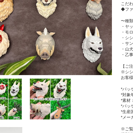
こだ
◆ファ
〜種
・ヤッ
・モロ
・シシ
・サン
・山犬
・乙事
【ご
※シ
お客
*パッ
*対象
*素材
*パッ
*生産
*メー
※ご