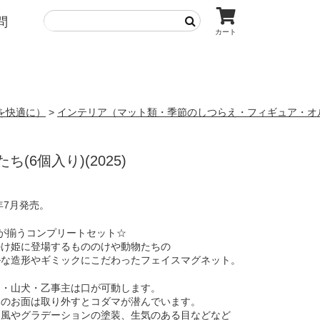
問
カート
を快適に）
>
インテリア（マット類・季節のしつらえ・フィギュア・オ
6個入り)(2025)
2年7月発売。
が揃うコンプリートセット☆
のけ姫に登場するもののけや動物たちの
ルな造形やギミックにこだわったフェイスマグネット。
ロ・山犬・乙事主は口が可動します。
ンのお面は取り外すとコダマが潜んでいます。
し風やグラデーションの塗装、生気のある目などなど