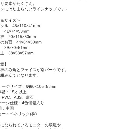
わり要素がたくさん。
ンにはたまらないラインナップです♪
類＆サイズ〜
クル 45×110×41mm
 41×74×53mm
神 90×115×50mm
のお面 44×64×30mm
 39×70×51mm
主 38×58×57mm
注意】
シ神のみ角とフェイスが別パーツです。
様組み立てとなります。
ケージサイズ：約60×105×58mm
年齢：15才以上
：PVC、ABS、磁石
ケージ仕様：4色個箱入り
国：中国
カー：ベネリック(株)
覧になられているモニターの環境や