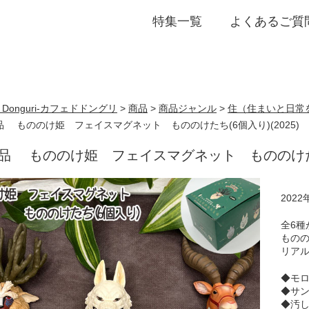
特集一覧
よくあるご質
誕生日・プチギフト
de Donguri- カフェドドングリ
>
商品
>
商品ジャンル
>
住（住まいと日常
品 もののけ姫 フェイスマグネット もののけたち(6個入り)(2025)
商品 もののけ姫 フェイスマグネット もののけたち(
202
全6種
もの
リア
◆モ
◆サ
◆汚