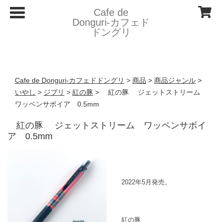
T
Cafe de
o
Donguri- カフェド
g
ドングリ
g
l
e
n
a
v
Cafe de Donguri- カフェドドングリ
>
商品
>
商品ジャンル
>
i
g
いやし
>
ジブリ
>
紅の豚
>
紅の豚 ジェットストリーム
a
ワッペンサボイア 0.5mm
t
i
o
紅の豚 ジェットストリーム ワッペンサボイ
n
ア 0.5mm
2022年5月発売。
紅の豚