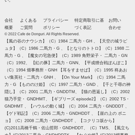
会社
よくある
プライバシー
特定商取引に基
お問い
概要
ご質問
ポリシー
づく表記
合わせ
© 2022 Cafe de Donguri. All Rights Reserved.
【風の谷のナウシカ】（C）1984 二馬力・GH 、【天空の城ラピ
ュタ】（C）1986 二馬力・G 、【となりのトトロ】（C）1988 二
馬力・G 、【魔女の宅急便】（C）1989 角野栄子・ 二馬力・GN
（C）1992、 【紅の豚】二馬力・GNN、【平成狸合戦ぽんぽこ】
（C）1994 畑事務所・GNH 【耳をすませば】（C）1995 柊あお
い/集英社・二馬力・GNH 、 【On Your Mark】（C）1994 二馬
力・G 【もののけ姫】（C）1997 二馬力・GND 、【千と千尋の神
隠し】（C）2001 二馬力・GNDDTM、【猫の恩返し】（C）2002
猫乃手堂・ GNDHMT、【ギブリーズ episode2】（C）2002 TS・
GNDHMT 、【ハウルの動く城】（C）2004 二馬力・GNDDDT 、
【ゲド戦記】（C）2006 二馬力・GNDHDDT 、【崖の上の ポニ
ョ】（C）2008 二馬力・GNDHDDT 、【コクリコ坂から】
(C)2011高橋千鶴・佐山哲郎・GNDHDDT、（C）TMS、【風立ち
ぬ】(C)2013二馬力・GNDHDDTK、 【かぐや姫】(C)2013畑事務