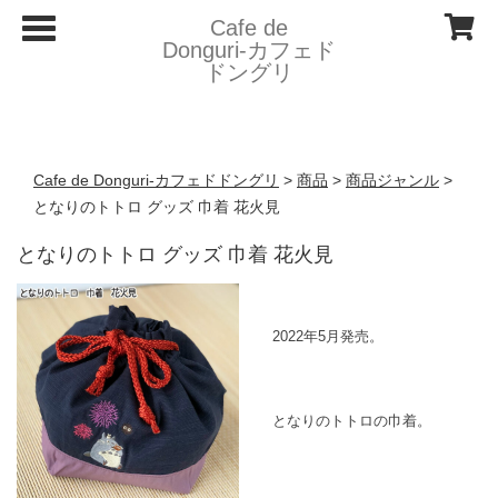
T
Cafe de
o
Donguri- カフェド
g
ドングリ
g
l
e
n
a
v
Cafe de Donguri- カフェドドングリ
>
商品
>
商品ジャンル
>
i
g
となりのトトロ グッズ 巾着 花火見
a
t
となりのトトロ グッズ 巾着 花火見
i
o
n
2022年5月発売。
となりのトトロの巾着。