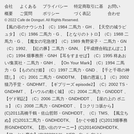
会社
よくある
プライバシー
特定商取引に基
お問い
概要
ご質問
ポリシー
づく表記
合わせ
© 2022 Cafe de Donguri. All Rights Reserved.
【風の谷のナウシカ】（C）1984 二馬力・GH 、【天空の城ラピ
ュタ】（C）1986 二馬力・G 、【となりのトトロ】（C）1988 二
馬力・G 、【魔女の宅急便】（C）1989 角野栄子・ 二馬力・GN
（C）1992、 【紅の豚】二馬力・GNN、【平成狸合戦ぽんぽこ】
（C）1994 畑事務所・GNH 【耳をすませば】（C）1995 柊あお
い/集英社・二馬力・GNH 、 【On Your Mark】（C）1994 二馬
力・G 【もののけ姫】（C）1997 二馬力・GND 、【千と千尋の神
隠し】（C）2001 二馬力・GNDDTM、【猫の恩返し】（C）2002
猫乃手堂・ GNDHMT、【ギブリーズ episode2】（C）2002 TS・
GNDHMT 、【ハウルの動く城】（C）2004 二馬力・GNDDDT 、
【ゲド戦記】（C）2006 二馬力・GNDHDDT 、【崖の上の ポニ
ョ】（C）2008 二馬力・GNDHDDT 、【コクリコ坂から】
(C)2011高橋千鶴・佐山哲郎・GNDHDDT、（C）TMS、【風立ち
ぬ】(C)2013二馬力・GNDHDDTK、 【かぐや姫】(C)2013畑事務
所GNDHDDTK、【思い出のマーニー】(C)2014GNDHDDTK、