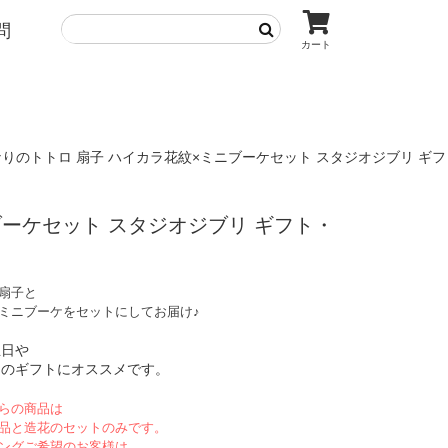
問
カート
なりのトトロ 扇子 ハイカラ花紋×ミニブーケセット スタジオジブリ ギフ
ブーケセット スタジオジブリ ギフト・
扇子と
ミニブーケをセットにしてお届け♪
生日や
日のギフトにオススメです。
らの商品は
品と造花のセットのみです。
ングご希望のお客様は