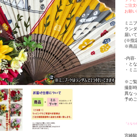
ご注文
お願い
ミニ
ラン
届いて
(※指
※商
-内容-
・とな
・ミニ
※ご
撮影
異な
予め
『となり
宮崎駿