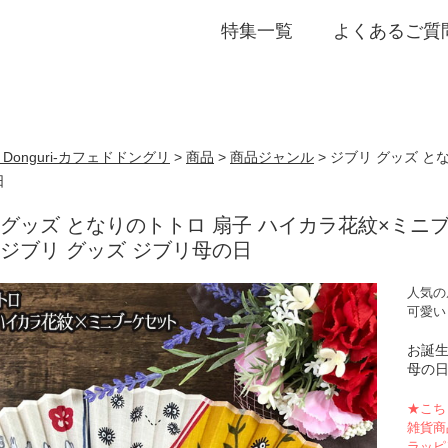
特集一覧
よくあるご質
誕生日・プチギフト
de Donguri- カフェドドングリ
>
商品
>
商品ジャンル
>
ジブリ グッズ と
日
 グッズ となりのトトロ 扇子 ハイカラ花紋×ミニ
 ジブリ グッズ ジブリ母の日
人気の
可愛い
お誕
母の
★こち
雑貨商
ラッピ