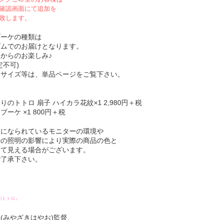
確認画面にて追加を
致します。
ブーケの種類は
ダムでのお届けとなります。
からのお楽しみ♪
定不可)
品サイズ等は、単品ページをご覧下さい。
りのトトロ 扇子 ハイカラ花紋×1 2,980円＋税
ブーケ ×1 800円＋税
覧になられているモニターの環境や
時の照明の影響により実際の商品の色と
って見える場合がございます。
ご了承下さい。
のトトロ』
(みやざきはやお)監督、