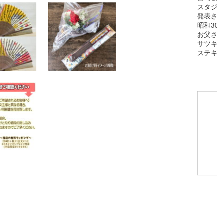
スタジ
発表
昭和3
お父
サツ
ステ