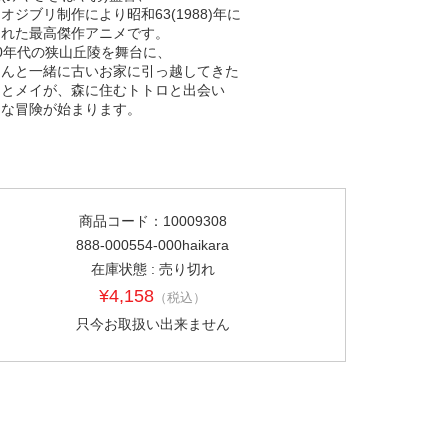
オジブリ制作により昭和63(1988)年に
された最高傑作アニメです。
0年代の狭山丘陵を舞台に、
さんと一緒に古いお家に引っ越してきた
キとメイが、森に住むトトロと出会い
キな冒険が始まります。
商品コード：10009308
888-000554-000haikara
在庫状態 : 売り切れ
¥4,158
（税込）
只今お取扱い出来ません