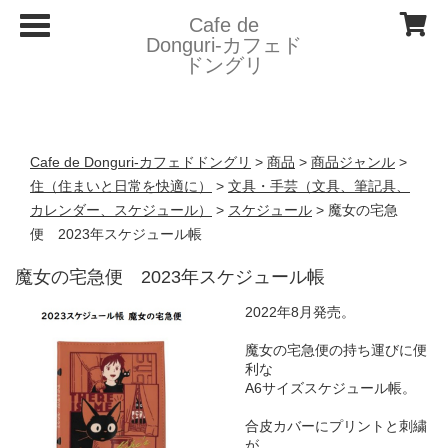
T
Cafe de
o
Donguri- カフェド
g
ドングリ
g
l
e
n
a
v
Cafe de Donguri- カフェドドングリ
>
商品
>
商品ジャンル
>
i
g
住（住まいと日常を快適に）
>
文具・手芸（文具、筆記具、
a
カレンダー、スケジュール）
>
スケジュール
>
魔女の宅急
t
i
便 2023年スケジュール帳
o
n
魔女の宅急便 2023年スケジュール帳
2022年8月発売。
魔女の宅急便の持ち運びに便
利な
A6サイズスケジュール帳。
合皮カバーにプリントと刺繍
が