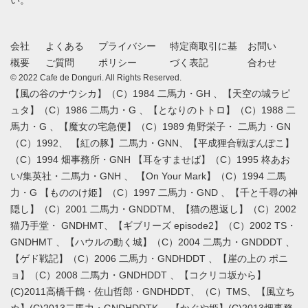
会社
よくある
プライバシー
特定商取引に基
お問い
概要
ご質問
ポリシー
づく表記
合わせ
© 2022 Cafe de Donguri. All Rights Reserved.
【風の谷のナウシカ】（C）1984 二馬力・GH 、【天空の城ラピ
ュタ】（C）1986 二馬力・G 、【となりのトトロ】（C）1988 二
馬力・G 、【魔女の宅急便】（C）1989 角野栄子・ 二馬力・GN
（C）1992、 【紅の豚】二馬力・GNN、【平成狸合戦ぽんぽこ】
（C）1994 畑事務所・GNH 【耳をすませば】（C）1995 柊あお
い/集英社・二馬力・GNH 、 【On Your Mark】（C）1994 二馬
力・G 【もののけ姫】（C）1997 二馬力・GND 、【千と千尋の神
隠し】（C）2001 二馬力・GNDDTM、【猫の恩返し】（C）2002
猫乃手堂・ GNDHMT、【ギブリーズ episode2】（C）2002 TS・
GNDHMT 、【ハウルの動く城】（C）2004 二馬力・GNDDDT 、
【ゲド戦記】（C）2006 二馬力・GNDHDDT 、【崖の上の ポニ
ョ】（C）2008 二馬力・GNDHDDT 、【コクリコ坂から】
(C)2011高橋千鶴・佐山哲郎・GNDHDDT、（C）TMS、【風立ち
ぬ】(C)2013二馬力・GNDHDDTK、 【かぐや姫】(C)2013畑事務