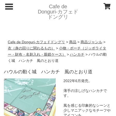
T
Cafe de
o
Donguri- カフェド
g
ドングリ
g
l
e
n
a
v
Cafe de Donguri- カフェドドングリ
>
商品
>
商品ジャンル
>
i
g
衣（身の回りに関わるもの）
>
小物・ポーチ（ジッポライタ
a
ー・財布・名刺入れ・眼鏡ケース）
>
ハンカチ
>
ハウルの動
t
i
く城 ハンカチ 風のとおり道
o
n
ハウルの動く城 ハンカチ 風のとおり道
2022年6月発売。
薄手の涼しげなハンカチで
す。
風を感じる印象的なシーンと
少しマニアックなモチーフや
アイコンを