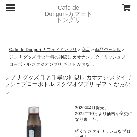
T
Cafe de
o
Donguri- カフェド
g
ドングリ
g
l
e
n
a
v
Cafe de Donguri- カフェドドングリ
>
商品
>
商品ジャンル
>
i
g
ジブリ グッズ 千と千尋の神隠し カオナシ スタイリッシュブ
a
ローボトル スタジオジブリ ギフト かおなし
t
i
o
ジブリ グッズ 千と千尋の神隠し カオナシ スタイリ
n
ッシュブローボトル スタジオジブリ ギフト かおな
し
2020年4月発売。
2023年10月より価格が変更に
なりました。
軽くてスタイリッシュなブロ
ーボトル。