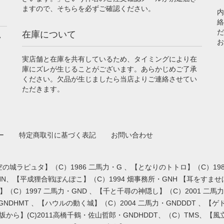
ますので、そちらを必ずご確認ください。
内
絡
だ
在庫について
フ
お
実店舗と在庫を共有しているため、タイミングにより在
庫にズレが生じることがございます。あらかじめご了承
ください。欠品が生じましたら当店よりご連絡させてい
ただきます。
ー
特定商取引に基づく表記
お問い合わせ
の城ラピュタ】（C）1986 二馬力・G 、【となりのトトロ】（C）198
NN、【平成狸合戦ぽんぽこ】（C）1994 畑事務所・GNH 【耳をすませば
のけ姫】（C）1997 二馬力・GND 、【千と千尋の神隠し】（C）2001 二
TS・GNDHMT 、【ハウルの動く城】（C）2004 二馬力・GNDDDT 、【
坂から】(C)2011高橋千鶴・佐山哲郎・GNDHDDT、（C）TMS、【風立