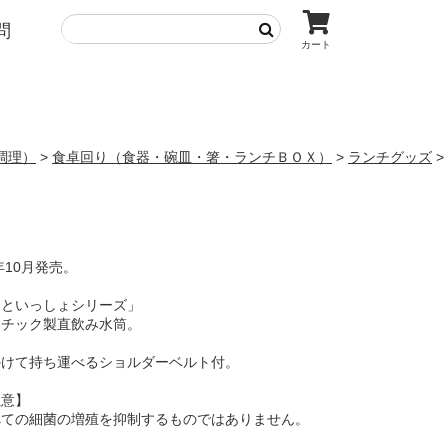
問
カート
調理）
>
食卓回り（食器・碗皿・箸・ランチＢＯＸ）
>
ランチグッズ
>
2年10月発売。
イといっしょシリーズ」
スチック製直飲み水筒。
かけて持ち運べるショルダーベルト付。
注意】
べての細菌の増殖を抑制するものではありません。