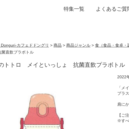
特集一覧
よくあるご質
誕生日・プチギフト
de Donguri- カフェドドングリ
>
商品
>
商品ジャンル
>
食（食品・食卓・
抗菌直飲プラボトル
のトトロ メイといっしょ 抗菌直飲プラボトル
202
「メ
プラ
肩に
【ご
※す