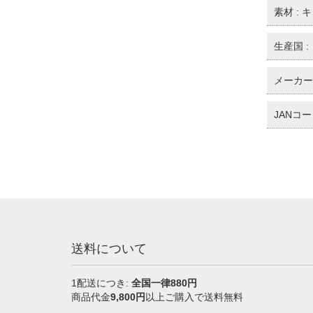
素材 :
生産国 :
メーカー 
JANコード
送料について
1配送につき:
全国一律880円
商品代金
9,800円
以上ご購入で送料無料