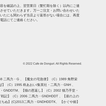
容を確認の上、翌営業日（繁忙期を除く）以内にご連
させていただきます。万一ご注文・お問い合わせいた
いたにも関わらず当店より返答がない場合には、再度
電話にてご連絡ください。
© 2022 Cafe de Donguri. All Rights Reserved.
8 二馬力・G 、【魔女の宅急便】（C）1989 角野栄
】（C）1995 柊あおい/集英社・二馬力・GNH 、
馬力・GNDDTM、【猫の恩返し】（C）2002 猫乃手堂・
ゲド戦記】（C）2006 二馬力・GNDHDDT 、【崖の上の
ちぬ】(C)2013二馬力・GNDHDDTK、 【かぐや姫】