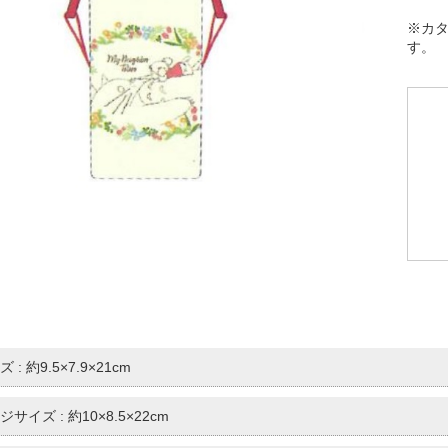
※カ
す。
: 約9.5×7.9×21cm
サイズ : 約10×8.5×22cm