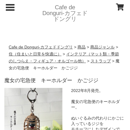
T
Cafe de
o
Donguri- カフェド
g
ドングリ
g
l
e
n
a
v
Cafe de Donguri- カフェドドングリ
>
商品
>
商品ジャンル
>
i
g
住（住まいと日常を快適に）
>
インテリア（マット類・季節
a
のしつらえ・フィギュア・オルゴール他）
>
ストラップ
>
魔
t
i
女の宅急便 キーホルダー かごジジ
o
n
魔女の宅急便 キーホルダー かごジジ
2022年8月発売。
魔女の宅急便のキーホルダ
ー。
ぬいぐるみの代わりにかごに
入っているジジを
モチーフにしたデザインで