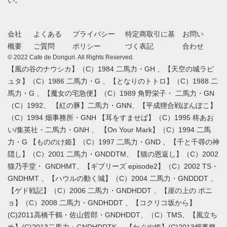
会社
よくある
プライバシー
特定商取引に基
お問い
概要
ご質問
ポリシー
づく表記
合わせ
© 2022 Cafe de Donguri. All Rights Reserved.
【風の谷のナウシカ】（C）1984 二馬力・GH 、【天空の城ラピ
ュタ】（C）1986 二馬力・G 、【となりのトトロ】（C）1988 二
馬力・G 、【魔女の宅急便】（C）1989 角野栄子・ 二馬力・GN
（C）1992、 【紅の豚】二馬力・GNN、【平成狸合戦ぽんぽこ】
（C）1994 畑事務所・GNH 【耳をすませば】（C）1995 柊あお
い/集英社・二馬力・GNH 、 【On Your Mark】（C）1994 二馬
力・G 【もののけ姫】（C）1997 二馬力・GND 、【千と千尋の神
隠し】（C）2001 二馬力・GNDDTM、【猫の恩返し】（C）2002
猫乃手堂・ GNDHMT、【ギブリーズ episode2】（C）2002 TS・
GNDHMT 、【ハウルの動く城】（C）2004 二馬力・GNDDDT 、
【ゲド戦記】（C）2006 二馬力・GNDHDDT 、【崖の上の ポニ
ョ】（C）2008 二馬力・GNDHDDT 、【コクリコ坂から】
(C)2011高橋千鶴・佐山哲郎・GNDHDDT、（C）TMS、【風立ち
ぬ】(C)2013二馬力・GNDHDDTK、 【かぐや姫】(C)2013畑事務