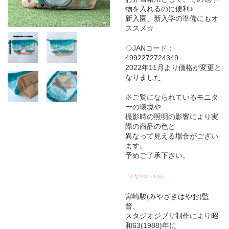
物を入れるのに便利♪
新入園、新入学の準備にもオ
ススメ☆
◇JANコード：
4992272724349
2022年11月より価格が変更と
なりました
※ご覧になられているモニタ
ーの環境や
撮影時の照明の影響により実
際の商品の色と
異なって見える場合がござい
ます。
予めご了承下さい。
『となりのトトロ』
宮崎駿(みやざきはやお)監
督、
スタジオジブリ制作により昭
和63(1988)年に