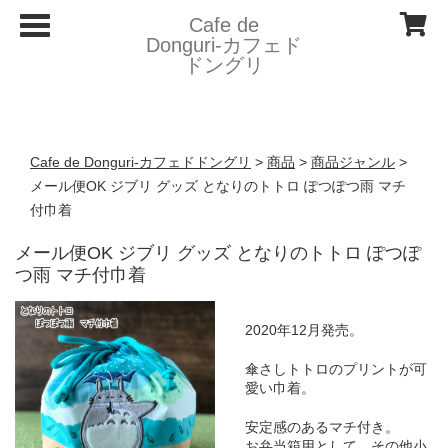
T
Cafe de
o
Donguri- カフェド
g
ドングリ
g
l
e
n
a
v
Cafe de Donguri- カフェドドングリ
>
商品
>
商品ジャンル
>
i
g
メール便OK ジブリ グッズ となりのトトロ ぽつぽつ雨 マチ
a
付巾着
t
i
o
メール便OK ジブリ グッズ となりのトトロ ぽつぽ
n
つ雨 マチ付巾着
2020年12月発売。
傘さしトトロのプリントが可
愛い巾着。
安定感のあるマチ付き。
お弁当箱用として、その他小