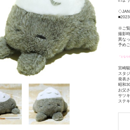
◇JAN
■20
※ご
撮影
異な
予め
『となり
宮崎駿
スタジ
発表
昭和3
お父
サツ
ステ