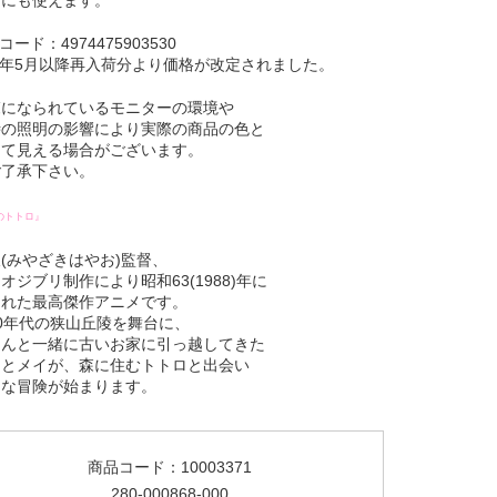
コード：4974475903530
23年5月以降再入荷分より価格が改定されました。
覧になられているモニターの環境や
時の照明の影響により実際の商品の色と
って見える場合がございます。
ご了承下さい。
のトトロ』
(みやざきはやお)監督、
オジブリ制作により昭和63(1988)年に
された最高傑作アニメです。
0年代の狭山丘陵を舞台に、
さんと一緒に古いお家に引っ越してきた
キとメイが、森に住むトトロと出会い
キな冒険が始まります。
商品コード：10003371
280-000868-000