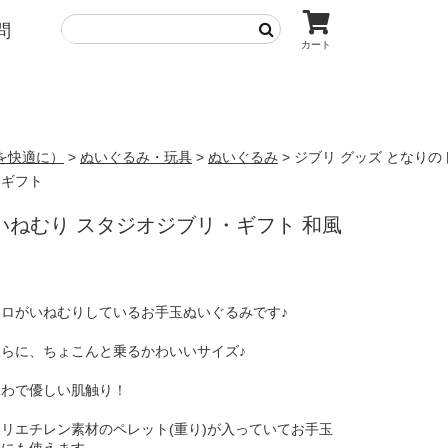
問
カート
を快適に）
>
ぬいぐるみ・玩具
>
ぬいぐるみ
>
ジブリ グッズ となりの
チギフト
いねむり スタジオジブリ・ギフト 和風
トロがいねむりしているお手玉ぬいぐるみです♪
らに、ちょこんと乗るかわいいサイズ♪
ふわで優しい肌触り！
リエチレン素材のペレット(重り)が入っていてお手玉
うにも使えます。