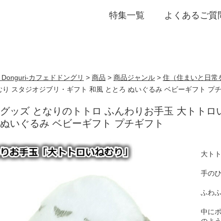
特集一覧
よくあるご質
誕生日・プチギフト
de Donguri- カフェドドングリ
>
商品
>
商品ジャンル
>
住（住まいと日常
り スタジオジブリ・ギフト 和風 ととろ ぬいぐるみ ベビーギフト プ
 グッズ となりのトトロ ふんわりお手玉 大トトロ
 ぬいぐるみ ベビーギフト プチギフト
大ト
手のひ
ふわ
中にポ
のよ