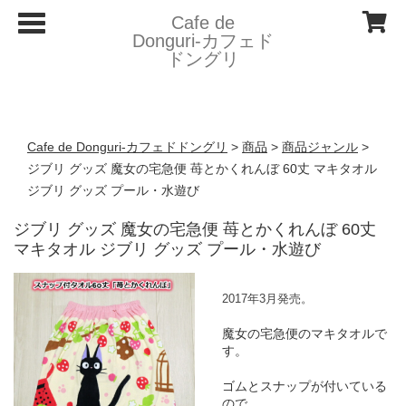
T
Cafe de
o
Donguri- カフェド
g
ドングリ
g
l
e
n
a
v
Cafe de Donguri- カフェドドングリ
>
商品
>
商品ジャンル
>
i
g
ジブリ グッズ 魔女の宅急便 苺とかくれんぼ 60丈 マキタオル
a
ジブリ グッズ プール・水遊び
t
i
o
ジブリ グッズ 魔女の宅急便 苺とかくれんぼ 60丈
n
マキタオル ジブリ グッズ プール・水遊び
2017年3月発売。
魔女の宅急便のマキタオルで
す。
ゴムとスナップが付いている
ので