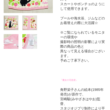
スカートやポンチョのように
して使用できます。
プールや海水浴、ジムなどの
お着替えの際に大活躍☆
※ご覧になられているモニタ
ーの環境や
撮影時の照明の影響により実
際の商品の色と
異なって見える場合がござい
ます。
予めご了承下さい。
『魔女の宅急便』
角野栄子さんの絵本(1985年
発売)が原作で、
宮崎駿(みやざきはやお)監
督、
スタジオジブリ制作により平