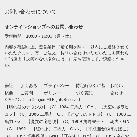
お問い合わせについて
オンラインショップへのお問い合わせ
受付時間：10:00～16:00（月～土）
内容を確認の上、翌営業日（繁忙期を除く）以内にご連絡させて
いただきます。万一ご注文・お問い合わせいただいたにも関わら
ず当店より返答がない場合には、再度お電話にてご連絡くださ
い。
会社
よくある
プライバシー
特定商取引に基
お問い
概要
ご質問
ポリシー
づく表記
合わせ
© 2022 Cafe de Donguri. All Rights Reserved.
【風の谷のナウシカ】（C）1984 二馬力・GH 、【天空の城ラピ
ュタ】（C）1986 二馬力・G 、【となりのトトロ】（C）1988 二
馬力・G 、【魔女の宅急便】（C）1989 角野栄子・ 二馬力・GN
（C）1992、 【紅の豚】二馬力・GNN、【平成狸合戦ぽんぽこ】
（C）1994 畑事務所・GNH 【耳をすませば】（C）1995 柊あお