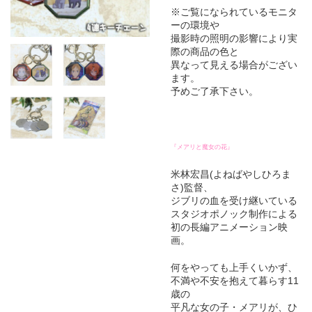
※ご覧になられているモニタ
ーの環境や
撮影時の照明の影響により実
際の商品の色と
異なって見える場合がござい
ます。
予めご了承下さい。
『メアリと魔女の花』
米林宏昌(よねばやしひろま
さ)監督、
ジブリの血を受け継いている
スタジオポノック制作による
初の長編アニメーション映
画。
何をやっても上手くいかず、
不満や不安を抱えて暮らす11
歳の
平凡な女の子・メアリが、ひ