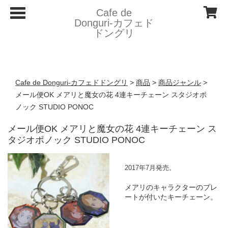
T
Cafe de
o
Donguri- カフェド
g
ドングリ
g
l
e
n
a
v
Cafe de Donguri- カフェドドングリ
>
商品
>
商品ジャンル
>
i
g
メール便OK メアリと魔女の花 4連キーチェーン スタジオポ
a
ノック STUDIO PONOC
t
i
o
メール便OK メアリと魔女の花 4連キーチェーン ス
n
タジオポノック STUDIO PONOC
2017年7月発売。
メアリのキャラクターのプレ
ートが付いたキーチェーン。