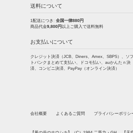
送料について
1配送につき:
全国一律880円
商品代金
9,800円
以上ご購入で送料無料
お支払いについて
クレジット決済（JCB、Diners、Amex、SBPS）、ソ
トバンクまとめて支払い、ドコモ払い、auかんたｎ決
済、コンビニ決済、PayPay（オンライン決済）
会社概要
よくあるご質問
プライバシーポリシ
【風の谷のナウシカ】（C）1984 二馬力・GH 、【天空