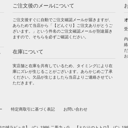
ご注文後のメールについて
ご注文後すぐに自動でご注文確認メールが届きますが、
あらためて当店から「【どんぐり】ご注文ありがとうご
受
ざいます。」という件名のご注文確認メールが別途届き
ますので、そちらを必ずご確認ください。
内
絡
だ
在庫について
フ
お
実店舗と在庫を共有しているため、タイミングにより在
庫にズレが生じることがございます。あらかじめご了承
ください。欠品が生じましたら当店よりご連絡させてい
ただきます。
ー
特定商取引に基づく表記
お問い合わせ
の城ラピュタ】（C）1986 二馬力・G 、【となりのトトロ】（C）198