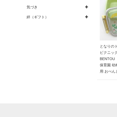
気づき
絆（ギフト）
となりの
ピクニック
BENTOU
保育園 幼
用 おべん