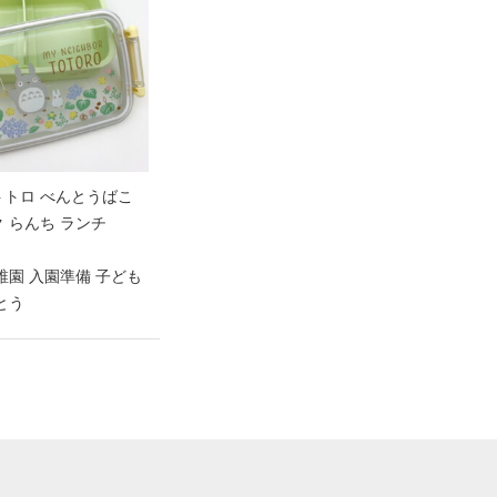
トトロ べんとうばこ
 らんち ランチ
稚園 入園準備 子ども
とう