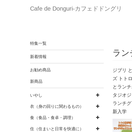
Cafe de Donguri- カフェドドングリ
特集一覧
ラン
新着情報
お勧め商品
ジブリ 
ズ トト
新商品
とランチボ
タジオジ
いやし
ランチグ
衣（身の回りに関わるもの）
新入学
食（食品・食卓・調理）
住（住まいと日常を快適に）